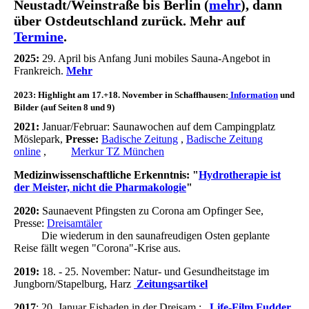
Neustadt/Weinstraße bis Berlin (
mehr
), dann
über Ostdeutschland zurück. Mehr auf
Termine
.
2025:
29. April bis Anfang Juni mobiles Sauna-Angebot in
Frankreich.
Mehr
2023:
Highlight am 17.+18. November in
Schaffhausen
:
Information
und
Bilder
(auf Seiten 8 und 9)
2021:
Januar/Februar: Saunawochen auf dem Campingplatz
Möslepark,
Presse:
Badische Zeitung
,
Badische Zeitung
online
,
Merkur TZ München
Medizinwissenschaftliche Erkenntnis: "
Hydrotherapie ist
der Meister, nicht die Pharmakologie
"
2020:
Saunaevent Pfingsten zu Corona am Opfinger See,
Presse:
Dreisamtäler
Die wiederum in den saunafreudigen Osten geplante
Reise fällt wegen "Corona"-Krise aus.
2019:
18. - 25. November: Natur- und Gesundheitstage im
Jungborn/Stapelburg, Harz
Zeitungsartikel
2017
: 20. Januar Eisbaden in der Dreisam :
Life-Film Fudder