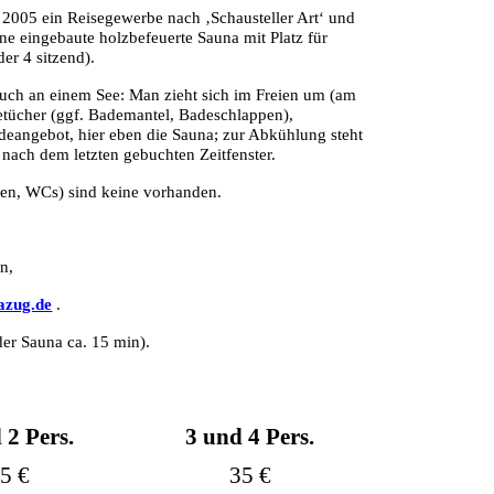
2005 ein Reisegewerbe nach ‚Schausteller Art‘ und
ne eingebaute holzbefeuerte Sauna mit Platz für
er 4 sitzend).
such an einem See: Man zieht sich im Freien um (am
etücher (ggf. Bademantel, Badeschlappen),
deangebot, hier eben die Sauna; zur Abkühlung steht
nach dem letzten gebuchten Zeitfenster.
en, WCs) sind keine vorhanden.
n,
azug.de
.
der Sauna ca. 15 min).
 2 Pers.
3 und 4 Pers.
5 €
35 €