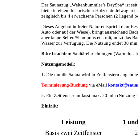
Der Saunazug „Weltenbummler’s DaySpa“ ist seit 
bietet in einem historischen Holzschindelwagen ei
zeitgleich bis 4 erwachsene Personen (2 liegend od
Dieses Angebot in freier Natur entspricht dem Be
Auto oder auf der Wiese), bringt ausreichend Bad
aber
keine
Seifen/Shampoos etc. mit, nutzt das Ba
Wasser zur Verfügung. Die Nutzung endet 30 min 
Bitte beachten:
Sanitäreinrichtungen (Warmdusch
Nutzungsmodell:
1. Die mobile Sauna wird in Zeitfenstern angebote
Terminierung/Buchung
via eMail
kontakt@saun
2. Ein Zeitfenster umfasst max. 20 min (Nutzung 
Eintritt:
Leistung
1 und
Basis zwei Zeitfenster
2