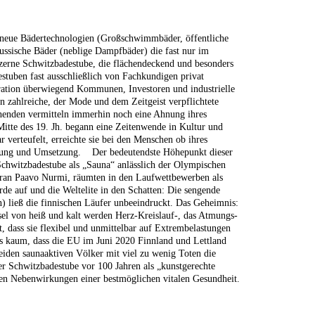
ng neue Bädertechnologien (Großschwimmbäder, öffentliche
ussische Bäder (neblige Dampfbäder) die fast nur im
lzerne Schwitzbadestube, die flächendeckend und besonders
stuben fast ausschließlich von Fachkundigen privat
eration überwiegend Kommunen, Investoren und industrielle
en zahlreiche, der Mode und dem Zeitgeist verpflichtete
henden vermitteln immerhin noch eine Ahnung ihres
tte des 19. Jh. begann eine Zeitenwende in Kultur und
r verteufelt, erreichte sie bei den Menschen ob ihres
mmung und Umsetzung. Der bedeutendste Höhepunkt dieser
Schwitzbadestube als „Sauna“ anlässlich der Olympischen
voran Paavo Nurmi, räumten in den Laufwettbewerben als
rde auf und die Weltelite in den Schatten: Die sengende
) ließ die finnischen Läufer unbeeindruckt. Das Geheimnis:
el von heiß und kalt werden Herz-Kreislauf-, das Atmungs-
t, dass sie flexibel und unmittelbar auf Extrembelastungen
 es kaum, dass die EU im Juni 2020 Finnland und Lettland
eiden saunaaktiven Völker mit viel zu wenig Toten die
er Schwitzbadestube vor 100 Jahren als „kunstgerechte
ten Nebenwirkungen einer bestmöglichen vitalen Gesundheit.