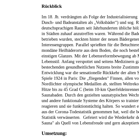
Rückblick
Im 18. Jh. verdrängten als Folge der Industrialisieru
Dusch- und Badeanstalten als „Volksbäder“) und sog. R
deutschsprachigen Raum seit Jahrhunderten übliche hö
in Städten zuhauf anzutreffen waren. Während die Bade
betrieben wurden, steckten hinter der neuen Bädergen
Interessengruppen. Parallel sprießten für die Betuchter
mondäne Heilbäderorte aus dem Boden, die noch beste
einstigen Glanzes.
Mit der Lebensreformbewegung ab Mi
Lebensstil. Anfang verspottet und seitens Medizinern ga
bestechenden gesundheitlichen Nutzens breite Zusti
Entwicklung war die sensationelle Rückkehr der alten 
Spiele 1924 in Paris: Die „fliegenden“ Finnen, allen 
Nordlichter olympische Medaillen ab, stellten Weltreko
Hitze bis zu 45 Grad C (beim 10-km Querfeldeinrennen
Saunabaden. Durch den gezielten saunatypischen Wechs
und andere funktionale Systeme des Körpers so trainier
reagieren und sie funktionstüchtig halten. So wundert
aus der Corona-Todestatistik genommen hat, weil die b
Statistik verwässerten. Gefeiert wird die Wiederkehr d
Sauna“ als Quell von Lebensfreude und gern akzeptier
Umsetzung: