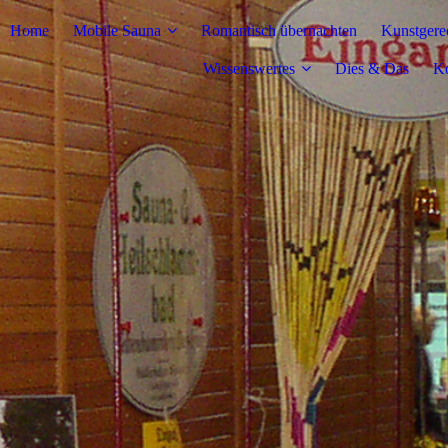
Home
Mobile Sauna
Romantisch übernachten
Kunstgere
Wissenswertes
Dies & Das
Ko